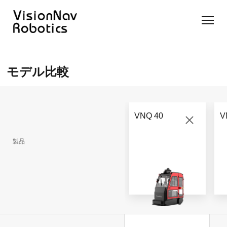
リーチ型
屋外向け
カウンタ
SLIM型
無人トラ
モデル選択
AGF
カウンタ
ーバラン
AGF
クター
に困ったら
モデル比較
ーバラン
ス型AGF
こちらへ
VNSL
ス型AGF
VNR 14
14
VNQ 40
モデル比較
VNE
VNP 30
お問い合わ
20-66
VNQ 40
V
せ
VNR 14
VNSL 14
VNQ 40
VNP 30
製品
VNE 20-
66
VNR 16
VNST20
VNQ 60
VNP15(VL)-66
VNE30-
VNR 20
VNST20(VL)-66
VNQ 50
66
VNP20(VL)-66
自律走行
RCS(ロ
搬送ロボ
ボットコ
RCS(ロ