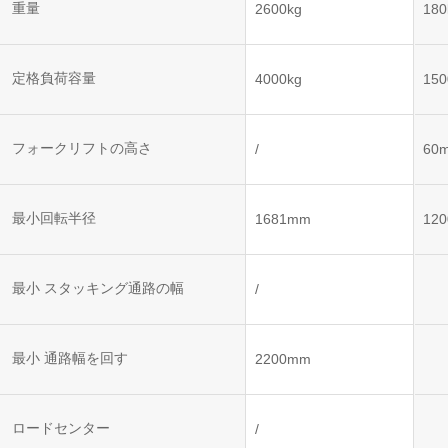
ット
ントロー
重量
2600kg
180
ボット
VNE35-
VNP15(VL)-07
(AMR)
ルシステ
コント
66
ム)
ロール
VNK 15
システ
定格負荷容量
4000kg
150
VNP20(VL)-07
ム)
VNE40-
RCS(ロ
66
フォークリフトの高さ
VNK 15
ボットコ
/
60
ントロー
ルシステ
ム)
VNKQ20
最小回転半径
1681mm
12
最小 スタッキング通路の幅
/
最小 通路幅を回す
2200mm
ロードセンター
/