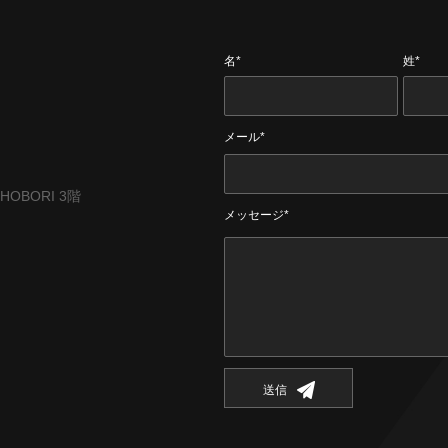
名*
姓*
メール*
CHOBORI 3階
メッセージ*
送信