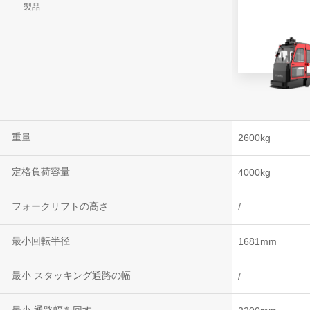
製品
VNR 20
VNE35-66
VNE40-66
重量
2600kg
定格負荷容量
4000kg
フォークリフトの高さ
/
最小回転半径
1681mm
最小 スタッキング通路の幅
/