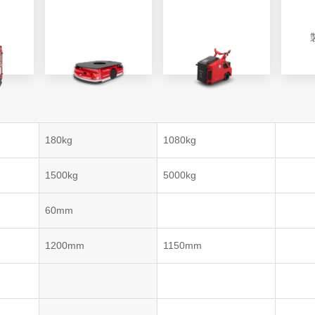
VNP20(VL)-66
VNST20(VL)-66
VNQ 50
自律走行搬送ロボット
RCS(ロボットコ
VNP15(VL)-07
(AMR)
ルシステム)
VNP20(VL)-07
180kg
1080kg
RCS(ロボット
VNK 15
ールシステ
1500kg
5000kg
RCS(ロボットコ
VNK 15
ルシステム)
60mm
VNKQ20
1200mm
1150mm