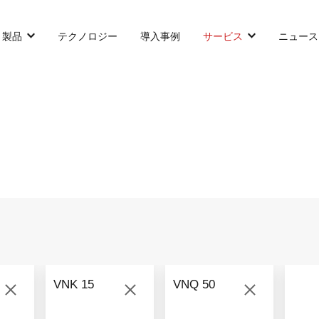
製品
テクノロジー
導入事例
サービス
ニュース
カウンターバランス型AGF
SLIM型AGF
無人トラクター
VNP 30
VNSL 14
VNQ 40
VNP 30
VNSL 14
VNQ 40
VNK 15
VNQ 50
VNP15(VL)-66
VNST20
VNQ 60