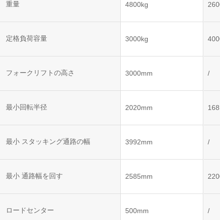
ット
ントロー
重量
4800kg
260
ボット
VNE35-
VNP15(VL)-07
(AMR)
ルシステ
コント
66
ム)
ロール
VNK 15
システ
定格負荷容量
3000kg
400
VNP20(VL)-07
ム)
VNE40-
RCS(ロ
66
フォークリフトの高さ
VNK 15
ボットコ
3000mm
/
ントロー
ルシステ
ム)
VNKQ20
最小回転半径
2020mm
16
最小 スタッキング通路の幅
3992mm
/
最小 通路幅を回す
2585mm
22
ロードセンター
500mm
/