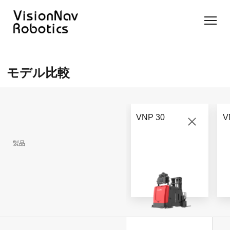
リーチ型
屋外向け
カウンタ
SLIM型
無人トラ
モデル選択
AGF
カウンタ
ーバラン
AGF
クター
に困ったら
モデル比較
ーバラン
ス型AGF
こちらへ
VNSL
ス型AGF
VNR 14
14
VNQ 40
モデル比較
VNE
VNP 30
お問い合わ
20-66
VNP 30
V
せ
VNR 14
VNSL 14
VNQ 40
VNP 30
製品
VNE 20-
66
VNR 16
VNST20
VNQ 60
VNP15(VL)-66
VNE30-
VNR 20
VNST20(VL)-66
VNQ 50
66
VNP20(VL)-66
自律走行
RCS(ロ
搬送ロボ
ボットコ
RCS(ロ