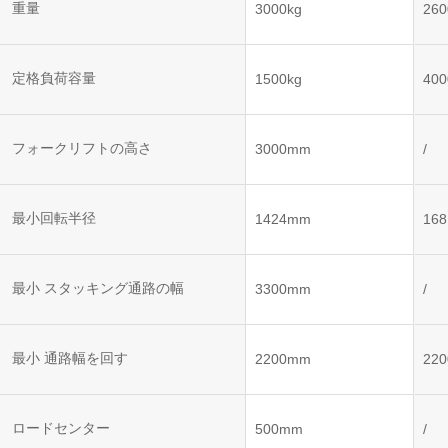
ット
ントロー
重量
3000kg
260
ボット
VNE35-
VNP15(VL)-07
(AMR)
ルシステ
コント
66
ム)
ロール
VNK 15
システ
定格負荷容量
1500kg
400
VNP20(VL)-07
ム)
VNE40-
RCS(ロ
66
フォークリフトの高さ
VNK 15
ボットコ
3000mm
/
ントロー
ルシステ
ム)
VNKQ20
最小回転半径
1424mm
16
最小 スタッキング通路の幅
3300mm
/
最小 通路幅を回す
2200mm
22
ロードセンター
500mm
/