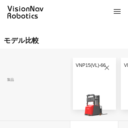
リーチ型
屋外向け
カウンタ
SLIM型
無人トラ
モデル選択
AGF
カウンタ
ーバラン
AGF
クター
に困ったら
モデル比較
ーバラン
ス型AGF
こちらへ
VNSL
ス型AGF
VNR 14
14
VNQ 40
モデル比較
VNE
VNP 30
お問い合わ
20-66
VNP15(VL)-66
V
せ
VNR 14
VNSL 14
VNQ 40
VNP 30
製品
VNE 20-
66
VNR 16
VNST20
VNQ 60
VNP15(VL)-66
VNE30-
VNR 20
VNST20(VL)-66
VNQ 50
66
VNP20(VL)-66
自律走行
RCS(ロ
搬送ロボ
ボットコ
RCS(ロ