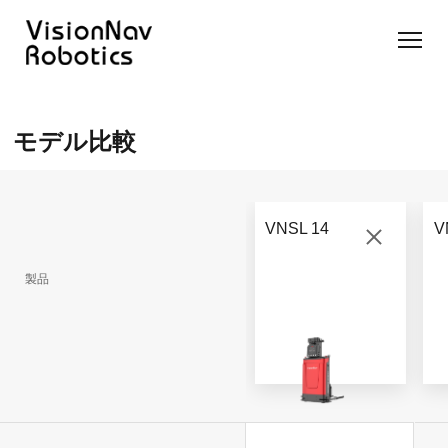
リーチ型
屋外向け
カウンタ
SLIM型
無人トラ
モデル選択
AGF
カウンタ
ーバラン
AGF
クター
に困ったら
モデル比較
ーバラン
ス型AGF
こちらへ
VNSL
ス型AGF
VNR 14
14
VNQ 40
モデル比較
VNE
VNP 30
お問い合わ
20-66
VNSL 14
V
せ
VNR 14
VNSL 14
VNQ 40
VNP 30
製品
VNE 20-
66
VNR 16
VNST20
VNQ 60
VNP15(VL)-66
VNE30-
VNR 20
VNST20(VL)-66
VNQ 50
66
VNP20(VL)-66
自律走行
RCS(ロ
搬送ロボ
ボットコ
RCS(ロ