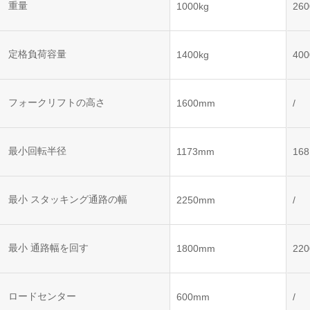
ット
ントロー
重量
1000kg
260
ボット
VNE35-
VNP15(VL)-07
(AMR)
ルシステ
コント
66
ム)
ロール
VNK 15
システ
定格負荷容量
1400kg
400
VNP20(VL)-07
ム)
VNE40-
RCS(ロ
66
フォークリフトの高さ
VNK 15
ボットコ
1600mm
/
ントロー
ルシステ
ム)
VNKQ20
最小回転半径
1173mm
16
最小 スタッキング通路の幅
2250mm
/
最小 通路幅を回す
1800mm
22
ロードセンター
600mm
/