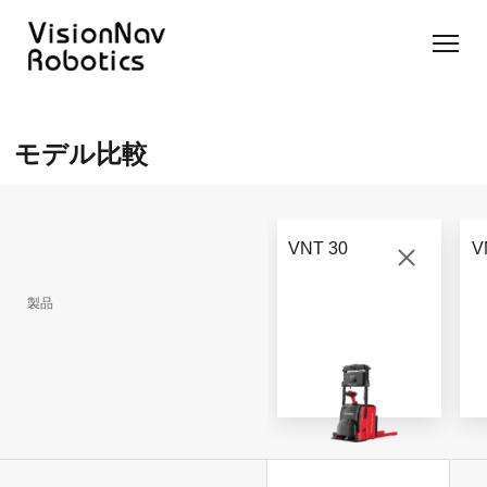
リーチ型
屋外向け
カウンタ
SLIM型
無人トラ
モデル選択
AGF
カウンタ
ーバラン
AGF
クター
に困ったら
モデル比較
ーバラン
ス型AGF
こちらへ
VNSL
ス型AGF
VNR 14
14
VNQ 40
モデル比較
VNE
VNP 30
お問い合わ
20-66
VNT 30
V
せ
VNR 14
VNSL 14
VNQ 40
VNP 30
製品
VNE 20-
66
VNR 16
VNST20
VNQ 60
VNP15(VL)-66
VNE30-
VNR 20
VNST20(VL)-66
VNQ 50
66
VNP20(VL)-66
自律走行
RCS(ロ
搬送ロボ
ボットコ
RCS(ロ