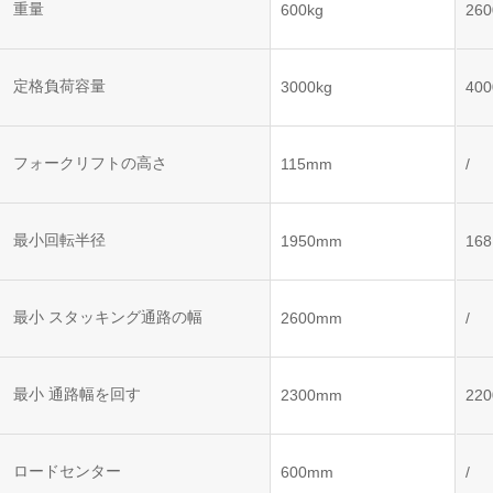
ット
ントロー
重量
600kg
260
ボット
VNE35-
VNP15(VL)-07
(AMR)
ルシステ
コント
66
ム)
ロール
VNK 15
システ
定格負荷容量
3000kg
400
VNP20(VL)-07
ム)
VNE40-
RCS(ロ
66
フォークリフトの高さ
VNK 15
ボットコ
115mm
/
ントロー
ルシステ
ム)
VNKQ20
最小回転半径
1950mm
16
最小 スタッキング通路の幅
2600mm
/
最小 通路幅を回す
2300mm
22
ロードセンター
600mm
/