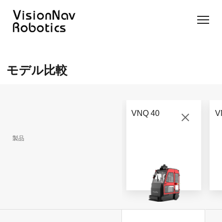
リーチ型
屋外向け
カウンタ
SLIM型
無人トラ
モデル選択
AGF
カウンタ
ーバラン
AGF
クター
に困ったら
モデル比較
ーバラン
ス型AGF
こちらへ
VNSL
ス型AGF
VNR 14
14
VNQ 40
モデル比較
VNE
VNP 30
お問い合わ
20-66
VNQ 40
V
せ
VNR 14
VNSL 14
VNQ 40
VNP 30
製品
VNE 20-
66
VNR 16
VNST20
VNQ 60
VNP15(VL)-66
VNE30-
VNR 20
VNST20(VL)-66
VNQ 50
66
VNP20(VL)-66
自律走行
RCS(ロ
搬送ロボ
ボットコ
RCS(ロ