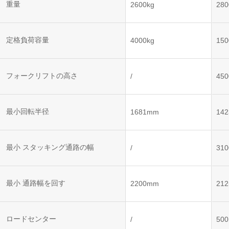
ット
ントロー
重量
2600kg
280
ボット
VNE35-
VNP15(VL)-07
(AMR)
ルシステ
コント
66
ム)
ロール
VNK 15
システ
定格負荷容量
4000kg
150
VNP20(VL)-07
ム)
VNE40-
RCS(ロ
66
フォークリフトの高さ
VNK 15
ボットコ
/
45
ントロー
ルシステ
ム)
VNKQ20
最小回転半径
1681mm
14
最小 スタッキング通路の幅
/
31
最小 通路幅を回す
2200mm
21
ロードセンター
/
50