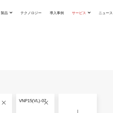
製品
テクノロジー
導入事例
サービス
ニュース
カウンターバランス型AGF
SLIM型AGF
無人トラクター
VNP 30
VNSL 14
VNQ 40
VNP 30
VNSL 14
VNQ 40
VNP15(VL)-07
VNP15(VL)-66
VNST20
VNQ 60