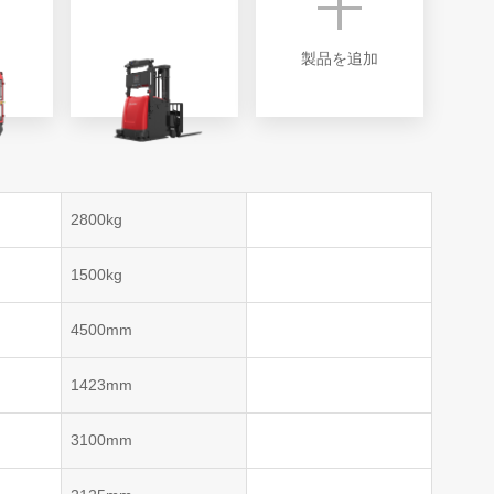
VNP20(VL)-66
VNST20(VL)-66
VNQ 50
製品を追加
自律走行搬送ロボット
RCS(ロボットコ
VNP15(VL)-07
(AMR)
ルシステム)
VNP20(VL)-07
2800kg
RCS(ロボット
VNK 15
ールシステ
1500kg
RCS(ロボットコ
VNK 15
ルシステム)
4500mm
VNKQ20
1423mm
3100mm