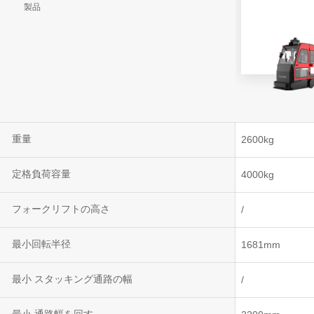
製品
VNR 20
VNE35-66
VNE40-66
重量
2600kg
定格負荷容量
4000kg
フォークリフトの高さ
/
最小回転半径
1681mm
最小 スタッキング通路の幅
/