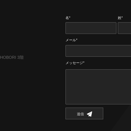
名*
姓*
メール*
CHOBORI 3階
メッセージ*
送信