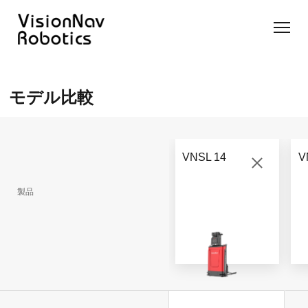
リーチ型
屋外向け
カウンタ
SLIM型
無人トラ
モデル選択
AGF
カウンタ
ーバラン
AGF
クター
に困ったら
モデル比較
ーバラン
ス型AGF
こちらへ
VNSL
ス型AGF
VNR 14
14
VNQ 40
モデル比較
VNE
VNP 30
お問い合わ
20-66
VNSL 14
V
せ
VNR 14
VNSL 14
VNQ 40
VNP 30
製品
VNE 20-
66
VNR 16
VNST20
VNQ 60
VNP15(VL)-66
VNE30-
VNR 20
VNST20(VL)-66
VNQ 50
66
VNP20(VL)-66
自律走行
RCS(ロ
搬送ロボ
ボットコ
RCS(ロ