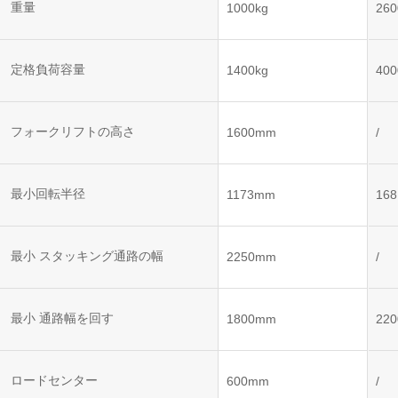
ット
ントロー
重量
1000kg
260
ボット
VNE35-
VNP15(VL)-07
(AMR)
ルシステ
コント
66
ム)
ロール
VNK 15
システ
定格負荷容量
1400kg
400
VNP20(VL)-07
ム)
VNE40-
RCS(ロ
66
フォークリフトの高さ
VNK 15
ボットコ
1600mm
/
ントロー
ルシステ
ム)
VNKQ20
最小回転半径
1173mm
16
最小 スタッキング通路の幅
2250mm
/
最小 通路幅を回す
1800mm
22
ロードセンター
600mm
/