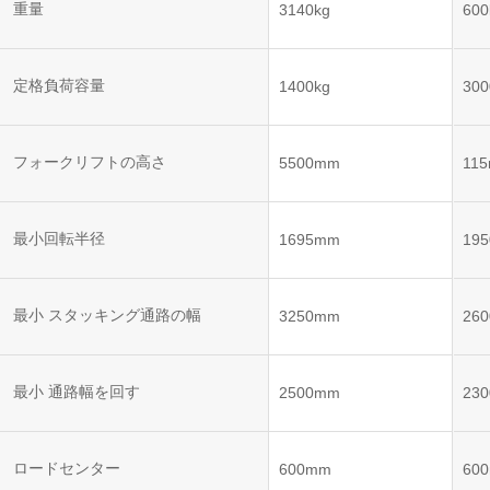
ット
ントロー
重量
3140kg
600
ボット
VNE35-
VNP15(VL)-07
(AMR)
ルシステ
コント
66
ム)
ロール
VNK 15
システ
定格負荷容量
1400kg
300
VNP20(VL)-07
ム)
VNE40-
RCS(ロ
66
フォークリフトの高さ
VNK 15
ボットコ
5500mm
11
ントロー
ルシステ
ム)
VNKQ20
最小回転半径
1695mm
19
最小 スタッキング通路の幅
3250mm
26
最小 通路幅を回す
2500mm
23
ロードセンター
600mm
60