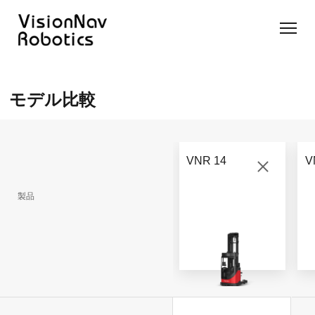
リーチ型
屋外向け
カウンタ
SLIM型
無人トラ
モデル選択
AGF
カウンタ
ーバラン
AGF
クター
に困ったら
モデル比較
ーバラン
ス型AGF
こちらへ
VNSL
ス型AGF
VNR 14
14
VNQ 40
モデル比較
VNE
VNP 30
お問い合わ
20-66
VNR 14
V
せ
VNR 14
VNSL 14
VNQ 40
VNP 30
製品
VNE 20-
66
VNR 16
VNST20
VNQ 60
VNP15(VL)-66
VNE30-
VNR 20
VNST20(VL)-66
VNQ 50
66
VNP20(VL)-66
自律走行
RCS(ロ
搬送ロボ
ボットコ
RCS(ロ