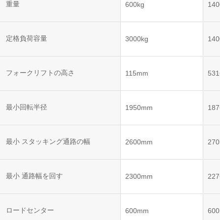
ット
ントロー
重量
600kg
140
ボット
VNE35-
VNP15(VL)-07
(AMR)
ルシステ
コント
66
ム)
ロール
VNK 15
システ
定格負荷容量
3000kg
140
VNP20(VL)-07
ム)
VNE40-
RCS(ロ
66
フォークリフトの高さ
VNK 15
ボットコ
115mm
53
ントロー
ルシステ
ム)
VNKQ20
最小回転半径
1950mm
18
最小 スタッキング通路の幅
2600mm
27
最小 通路幅を回す
2300mm
22
ロードセンター
600mm
60