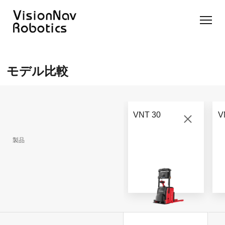
リーチ型
屋外向け
カウンタ
SLIM型
無人トラ
モデル選択
AGF
カウンタ
ーバラン
AGF
クター
に困ったら
モデル比較
ーバラン
ス型AGF
こちらへ
VNSL
ス型AGF
VNR 14
14
VNQ 40
モデル比較
VNE
VNP 30
お問い合わ
20-66
VNT 30
V
せ
VNR 14
VNSL 14
VNQ 40
VNP 30
製品
VNE 20-
66
VNR 16
VNST20
VNQ 60
VNP15(VL)-66
VNE30-
VNR 20
VNST20(VL)-66
VNQ 50
66
VNP20(VL)-66
自律走行
RCS(ロ
搬送ロボ
ボットコ
RCS(ロ