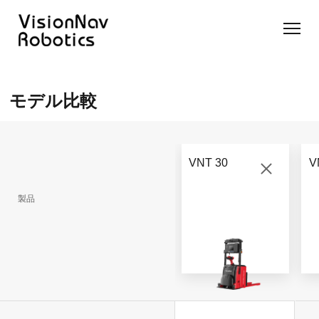
リーチ型
屋外向け
カウンタ
SLIM型
無人トラ
モデル選択
AGF
カウンタ
ーバラン
AGF
クター
に困ったら
モデル比較
ーバラン
ス型AGF
こちらへ
VNSL
ス型AGF
VNR 14
14
VNQ 40
モデル比較
VNE
VNP 30
お問い合わ
20-66
VNT 30
V
せ
VNR 14
VNSL 14
VNQ 40
VNP 30
製品
VNE 20-
66
VNR 16
VNST20
VNQ 60
VNP15(VL)-66
VNE30-
VNR 20
VNST20(VL)-66
VNQ 50
66
VNP20(VL)-66
自律走行
RCS(ロ
搬送ロボ
ボットコ
RCS(ロ