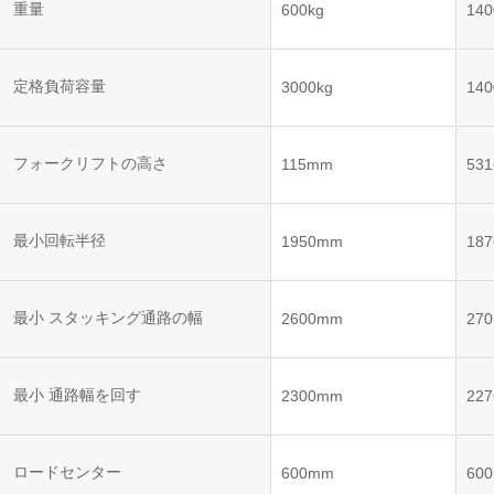
ット
ントロー
重量
600kg
140
ボット
VNE35-
VNP15(VL)-07
(AMR)
ルシステ
コント
66
ム)
ロール
VNK 15
システ
定格負荷容量
3000kg
140
VNP20(VL)-07
ム)
VNE40-
RCS(ロ
66
フォークリフトの高さ
VNK 15
ボットコ
115mm
53
ントロー
ルシステ
ム)
VNKQ20
最小回転半径
1950mm
18
最小 スタッキング通路の幅
2600mm
27
最小 通路幅を回す
2300mm
22
ロードセンター
600mm
60