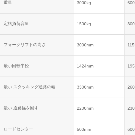
ット
ントロー
重量
3000kg
600
ボット
VNE35-
VNP15(VL)-07
(AMR)
ルシステ
コント
66
ム)
ロール
VNK 15
システ
定格負荷容量
1500kg
300
VNP20(VL)-07
ム)
VNE40-
RCS(ロ
66
フォークリフトの高さ
VNK 15
ボットコ
3000mm
11
ントロー
ルシステ
ム)
VNKQ20
最小回転半径
1424mm
19
最小 スタッキング通路の幅
3300mm
26
最小 通路幅を回す
2200mm
23
ロードセンター
500mm
60