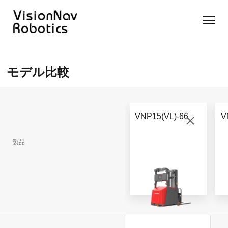
リーチ型
屋外向け
カウンタ
SLIM型
無人トラ
モデル選択
AGF
カウンタ
ーバラン
AGF
クター
に困ったら
モデル比較
ーバラン
ス型AGF
こちらへ
VNSL
ス型AGF
VNR 14
14
VNQ 40
モデル比較
VNE
VNP 30
お問い合わ
20-66
VNP15(VL)-66
V
せ
VNR 14
VNSL 14
VNQ 40
VNP 30
製品
VNE 20-
66
VNR 16
VNST20
VNQ 60
VNP15(VL)-66
VNE30-
VNR 20
VNST20(VL)-66
VNQ 50
66
VNP20(VL)-66
自律走行
RCS(ロ
搬送ロボ
ボットコ
RCS(ロ