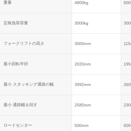
ット
ントロー
重量
4800kg
600
ボット
VNE35-
VNP15(VL)-07
(AMR)
ルシステ
コント
66
ム)
ロール
VNK 15
システ
定格負荷容量
3000kg
300
VNP20(VL)-07
ム)
VNE40-
RCS(ロ
66
フォークリフトの高さ
VNK 15
ボットコ
3000mm
11
ントロー
ルシステ
ム)
VNKQ20
最小回転半径
2020mm
19
最小 スタッキング通路の幅
3992mm
26
最小 通路幅を回す
2585mm
23
ロードセンター
500mm
60