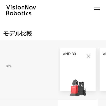
リーチ型
屋外向け
カウンタ
SLIM型
無人トラ
モデル選択
AGF
カウンタ
ーバラン
AGF
クター
に困ったら
モデル比較
ーバラン
ス型AGF
こちらへ
VNSL
ス型AGF
VNR 14
14
VNQ 40
モデル比較
VNE
VNP 30
お問い合わ
20-66
VNP 30
V
せ
VNR 14
VNSL 14
VNQ 40
VNP 30
製品
VNE 20-
66
VNR 16
VNST20
VNQ 60
VNP15(VL)-66
VNE30-
VNR 20
VNST20(VL)-66
VNQ 50
66
VNP20(VL)-66
自律走行
RCS(ロ
搬送ロボ
ボットコ
RCS(ロ