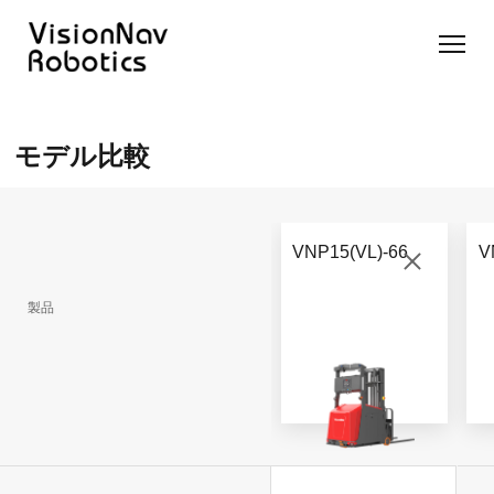
リーチ型
屋外向け
カウンタ
SLIM型
無人トラ
モデル選択
AGF
カウンタ
ーバラン
AGF
クター
に困ったら
モデル比較
ーバラン
ス型AGF
こちらへ
VNSL
ス型AGF
VNR 14
14
VNQ 40
モデル比較
VNE
VNP 30
お問い合わ
20-66
VNP15(VL)-66
V
せ
VNR 14
VNSL 14
VNQ 40
VNP 30
製品
VNE 20-
66
VNR 16
VNST20
VNQ 60
VNP15(VL)-66
VNE30-
VNR 20
VNST20(VL)-66
VNQ 50
66
VNP20(VL)-66
自律走行
RCS(ロ
搬送ロボ
ボットコ
RCS(ロ