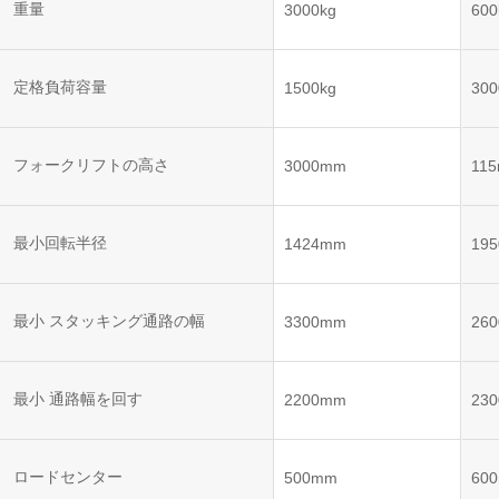
ット
ントロー
重量
3000kg
600
ボット
VNE35-
VNP15(VL)-07
(AMR)
ルシステ
コント
66
ム)
ロール
VNK 15
システ
定格負荷容量
1500kg
300
VNP20(VL)-07
ム)
VNE40-
RCS(ロ
66
フォークリフトの高さ
VNK 15
ボットコ
3000mm
11
ントロー
ルシステ
ム)
VNKQ20
最小回転半径
1424mm
19
最小 スタッキング通路の幅
3300mm
26
最小 通路幅を回す
2200mm
23
ロードセンター
500mm
60