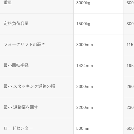
ット
ントロー
重量
3000kg
600
ボット
VNE35-
VNP15(VL)-07
(AMR)
ルシステ
コント
66
ム)
ロール
VNK 15
システ
定格負荷容量
1500kg
300
VNP20(VL)-07
ム)
VNE40-
RCS(ロ
66
フォークリフトの高さ
VNK 15
ボットコ
3000mm
11
ントロー
ルシステ
ム)
VNKQ20
最小回転半径
1424mm
19
最小 スタッキング通路の幅
3300mm
26
最小 通路幅を回す
2200mm
23
ロードセンター
500mm
60