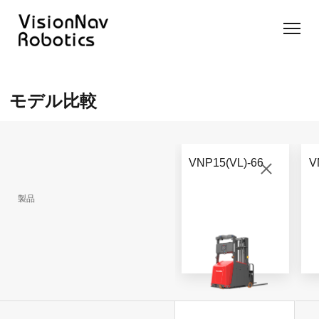
リーチ型
屋外向け
カウンタ
SLIM型
無人トラ
モデル選択
AGF
カウンタ
ーバラン
AGF
クター
に困ったら
モデル比較
ーバラン
ス型AGF
こちらへ
VNSL
ス型AGF
VNR 14
14
VNQ 40
モデル比較
VNE
VNP 30
お問い合わ
20-66
VNP15(VL)-66
V
せ
VNR 14
VNSL 14
VNQ 40
VNP 30
製品
VNE 20-
66
VNR 16
VNST20
VNQ 60
VNP15(VL)-66
VNE30-
VNR 20
VNST20(VL)-66
VNQ 50
66
VNP20(VL)-66
自律走行
RCS(ロ
搬送ロボ
ボットコ
RCS(ロ