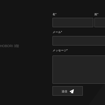
名*
姓*
メール*
CHOBORI 3階
メッセージ*
送信