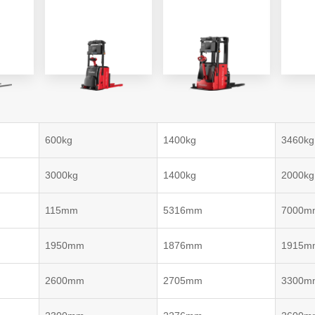
VNP20(VL)-66
VNST20(VL)-66
VNQ 50
自律走行搬送ロボット
RCS(ロボットコ
VNP15(VL)-07
(AMR)
ルシステム)
VNP20(VL)-07
600kg
1400kg
3460kg
RCS(ロボット
VNK 15
ールシステ
3000kg
1400kg
2000kg
RCS(ロボットコ
VNK 15
ルシステム)
115mm
5316mm
7000m
VNKQ20
1950mm
1876mm
1915m
2600mm
2705mm
3300m