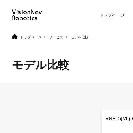
トップページ
>
>
トップページ
サービス
モデル比較
リーチ型AGF
屋外向けカウンターバラン
ス型AGF
モデル比較
VNR 14
VNE 20-66
VNR 14
VNE 20-66
VNP15(VL)-
VNR 16
VNE30-66