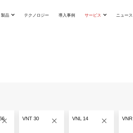
製品
テクノロジー
導入事例
サービス
ニュース
カウンターバランス型AGF
SLIM型AGF
無人トラクター
VNP 30
VNSL 14
VNQ 40
VNP 30
VNSL 14
VNQ 40
66
VNT 30
VNL 14
VNR
VNP15(VL)-66
VNST20
VNQ 60