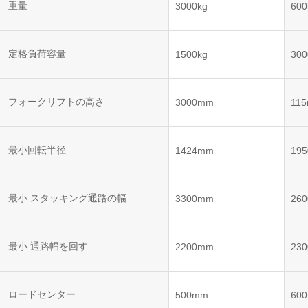
ット
重量
3000kg
600
VNE35-
VNP15(VL)-07
(AMR)
66
VNK 15
定格負荷容量
1500kg
300
VNP20(VL)-07
VNE40-
66
フォークリフトの高さ
VNK 15
3000mm
11
VNKQ20
最小回転半径
1424mm
19
RCS(ロ
ボットコ
RCS(ロ
ントロー
最小 スタッキング通路の幅
3300mm
26
ボット
ルシステ
コント
ム)
ロール
システ
最小 通路幅を回す
2200mm
23
ム)
RCS(ロ
ロードセンター
500mm
60
ボットコ