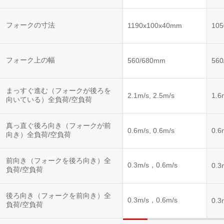
ントロー
ルシステ
ム)
フォークの寸法
1190x100x40mm
10
フォーク上の幅
560/680mm
56
まっすぐ進む（フォークが後ろを
2.1m/s, 2.5m/s
1.6
向いている）全負荷/空負荷
真っ直ぐ後ろ向き（フォークが前
0.6m/s, 0.6m/s
0.6
向き）全負荷/空負荷
前向き（フォークを後ろ向き）全
0.3m/s，0.6m/s
0.3
負荷/空負荷
後ろ向き（フォークを前向き）全
0.3m/s，0.6m/s
0.3
負荷/空負荷