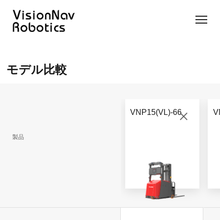
リーチ型
屋外向け
カウンタ
SLIM型
無人トラ
モデル選択
AGF
カウンタ
ーバラン
AGF
クター
に困ったら
モデル比較
ーバラン
ス型AGF
こちらへ
VNSL
ス型AGF
VNR 14
14
VNQ 40
モデル比較
VNE
VNP 30
お問い合わ
20-66
VNP15(VL)-66
V
せ
VNR 14
VNSL 14
VNQ 40
VNP 30
製品
VNE 20-
66
VNR 16
VNST20-
VNQ 60
VNP15(VL)-66
66
VNE30-
VNR 20
VNQ 50
66
VNP20(VL)-66
VNST20-
自律走行
SINGLE
搬送ロボ