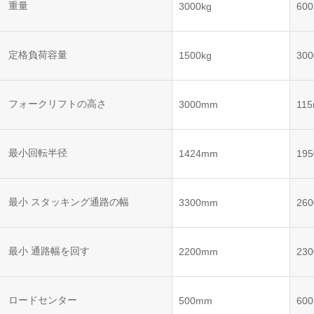
ット
ントロー
重量
3000kg
600
ボット
VNE35-
VNP15(VL)-07
(AMR)
ルシステ
コント
66
ム)
ロール
VNK 15
システ
定格負荷容量
1500kg
300
VNP20(VL)-07
ム)
VNE40-
RCS(ロ
66
フォークリフトの高さ
VNK 15
ボットコ
3000mm
11
ントロー
ルシステ
ム)
VNKQ20
最小回転半径
1424mm
19
最小 スタッキング通路の幅
3300mm
26
最小 通路幅を回す
2200mm
23
ロードセンター
500mm
60