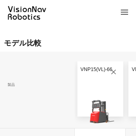
リーチ型
屋外向け
カウンタ
SLIM型
無人トラ
モデル選択
AGF
カウンタ
ーバラン
AGF
クター
に困ったら
モデル比較
ーバラン
ス型AGF
こちらへ
VNSL
ス型AGF
VNR 14
14
VNQ 40
モデル比較
VNE
VNP 30
お問い合わ
20-66
VNP15(VL)-66
V
せ
VNR 14
VNSL 14
VNQ 40
VNP 30
製品
VNE 20-
66
VNR 16
VNST20
VNQ 60
VNP15(VL)-66
VNE30-
VNR 20
VNST20(VL)-66
VNQ 50
66
VNP20(VL)-66
自律走行
RCS(ロ
搬送ロボ
ボットコ
RCS(ロ