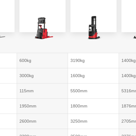
VNP20(VL)-66
VNST20(VL)-66
VNQ 50
自律走行搬送ロボット
RCS(ロボットコ
VNP15(VL)-07
(AMR)
ルシステム)
VNP20(VL)-07
600kg
3190kg
1400kg
RCS(ロボット
VNK 15
ールシステ
3000kg
1600kg
1400kg
RCS(ロボットコ
VNK 15
ルシステム)
115mm
5500mm
5316m
VNKQ20
1950mm
1800mm
1876m
2600mm
3250mm
2705m