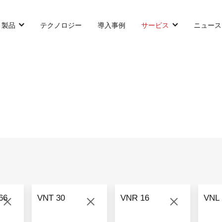
製品
テクノロジー
導入事例
サービス
ニュース
カウンターバランス型AGF
SLIM型AGF
無人トラクター
VNP 30
VNSL 14
VNQ 40
VNP 30
VNSL 14
VNQ 40
66
VNT 30
VNR 16
VNL 
VNP15(VL)-66
VNST20
VNQ 60