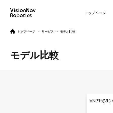
トップページ
>
>
トップページ
サービス
モデル比較
リーチ型AGF
屋外向けカウンターバラン
ス型AGF
モデル比較
VNR 14
VNE 20-66
VNR 14
VNE 20-66
VNP15(VL)-
VNR 16
VNE30-66