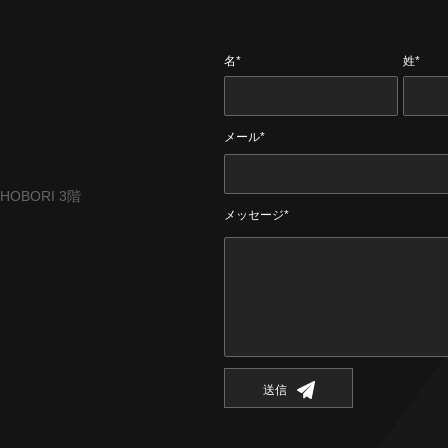
名*
姓*
メール*
CHOBORI 3階
メッセージ*
送信