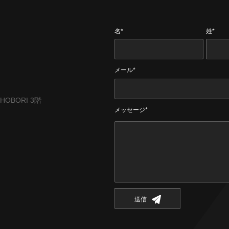
名*
姓*
メール*
CHOBORI 3階
メッセージ*
送信