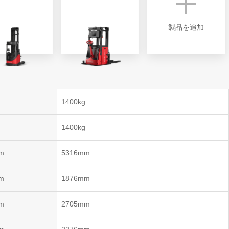
製品を追加
ントロー
1400kg
コントロ
ム)
1400kg
ントロー
m
5316mm
m
1876mm
m
2705mm