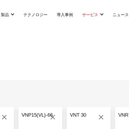
製品
テクノロジー
導入事例
サービス
ニュース
カウンターバランス型AGF
SLIM型AGF
無人トラクター
VNP 30
VNSL 14
VNQ 40
VNP 30
VNSL 14
VNQ 40
VNP15(VL)-66
VNT 30
VNR
VNP15(VL)-66
VNST20
VNQ 60