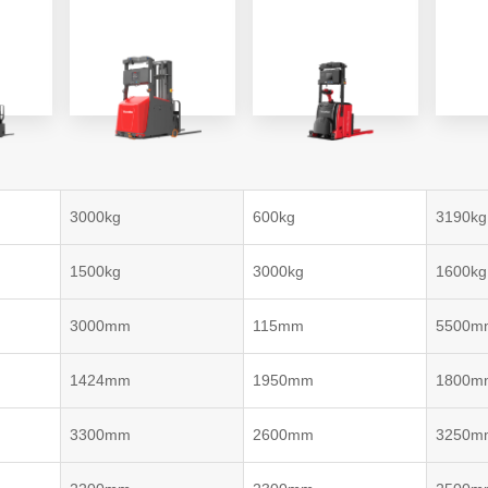
VNP20(VL)-66
VNST20(VL)-66
VNQ 50
自律走行搬送ロボット
RCS(ロボットコ
VNP15(VL)-07
(AMR)
ルシステム)
VNP20(VL)-07
3000kg
600kg
3190kg
RCS(ロボット
VNK 15
ールシステ
1500kg
3000kg
1600kg
RCS(ロボットコ
VNK 15
ルシステム)
3000mm
115mm
5500m
VNKQ20
1424mm
1950mm
1800m
3300mm
2600mm
3250m