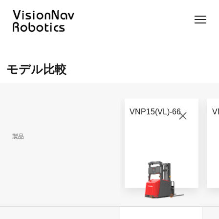
リーチ型
屋外向け
カウンタ
SLIM型
無人トラ
モデル選択
AGF
カウンタ
ーバラン
AGF
クター
に困ったら
モデル比較
ーバラン
ス型AGF
こちらへ
VNSL
ス型AGF
VNR 14
14
VNQ 40
モデル比較
VNE
VNP 30
お問い合わ
20-66
VNP15(VL)-66
V
せ
VNR 14
VNSL 14
VNQ 40
VNP 30
製品
VNE 20-
66
VNR 16
VNST20
VNQ 60
VNP15(VL)-66
VNE30-
VNR 20
VNST20(VL)-66
VNQ 50
66
VNP20(VL)-66
自律走行
RCS(ロ
搬送ロボ
ボットコ
RCS(ロ