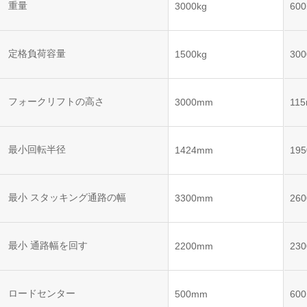
ット
ントロー
重量
3000kg
600
ボット
VNE35-
VNP15(VL)-07
(AMR)
ルシステ
コント
66
ム)
ロール
VNK 15
システ
定格負荷容量
1500kg
300
VNP20(VL)-07
ム)
VNE40-
RCS(ロ
66
フォークリフトの高さ
VNK 15
ボットコ
3000mm
11
ントロー
ルシステ
ム)
VNKQ20
最小回転半径
1424mm
19
最小 スタッキング通路の幅
3300mm
26
最小 通路幅を回す
2200mm
23
ロードセンター
500mm
60