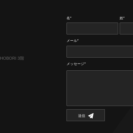
名*
姓*
メール*
CHOBORI 3階
メッセージ*
送信