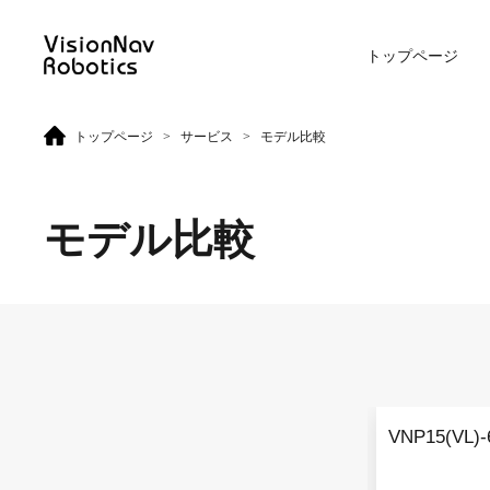
トップページ
>
>
トップページ
サービス
モデル比較
リーチ型AGF
屋外向けカウンターバラン
ス型AGF
モデル比較
VNR 14
VNE 20-66
VNR 14
VNE 20-66
VNP15(VL)-
VNR 16
VNE30-66