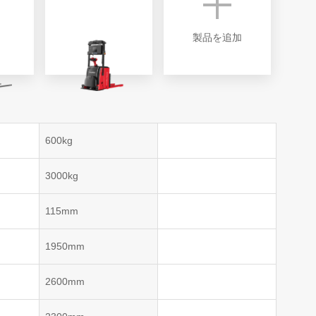
VNP20(VL)-66
VNST20(VL)-66
VNQ 50
製品を追加
自律走行搬送ロボット
RCS(ロボットコ
VNP15(VL)-07
(AMR)
ルシステム)
VNP20(VL)-07
600kg
RCS(ロボット
VNK 15
ールシステ
3000kg
RCS(ロボットコ
VNK 15
ルシステム)
115mm
VNKQ20
1950mm
2600mm