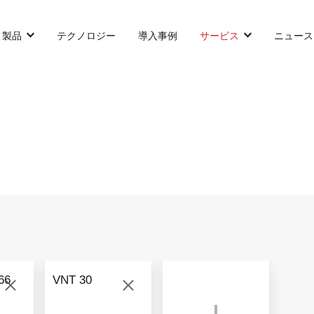
製品
テクノロジー
導入事例
サービス
ニュース
カウンターバランス型AGF
SLIM型AGF
無人トラクター
VNP 30
VNSL 14
VNQ 40
VNP 30
VNSL 14
VNQ 40
66
VNT 30
VNP15(VL)-66
VNST20
VNQ 60