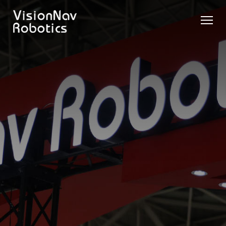
リーチ型
屋外向け
カウンタ
SLIM型
無人トラ
モデル選択
AGF
カウンタ
ーバラン
AGF
クター
に困ったら
ーバラン
ス型AGF
こちらへ
VNSL
ス型AGF
VNR 14
14
VNQ 40
モデル比較
VNE
VNP 30
お問い合わ
20-66
せ
VNR 14
VNSL 14
VNQ 40
VNP 30
VNE 20-
66
VNR 16
VNST20
VNQ 60
VNP15(VL)-66
VNE30-
VNR 20
VNST20(VL)-66
VNQ 50
66
VNP20(VL)-66
自律走行
RCS(ロ
搬送ロボ
ボットコ
RCS(ロ