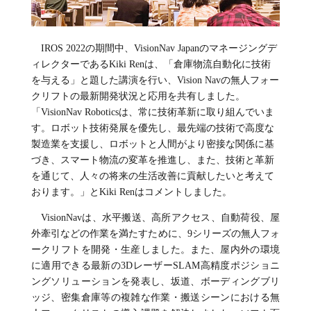
IROS 2022の期間中、VisionNav Japanのマネージングデ
ィレクターであるKiki Renは、「倉庫物流自動化に技術
を与える」と題した講演を行い、Vision Navの無人フォー
クリフトの最新開発状況と応用を共有しました。
「VisionNav Roboticsは、常に技術革新に取り組んでいま
す。ロボット技術発展を優先し、最先端の技術で高度な
製造業を支援し、ロボットと人間がより密接な関係に基
づき、スマート物流の変革を推進し、また、技術と革新
を通じて、人々の将来の生活改善に貢献したいと考えて
おります。」とKiki Renはコメントしました。
VisionNavは、水平搬送、高所アクセス、自動荷役、屋
外牽引などの作業を満たすために、9シリーズの無人フォ
ークリフトを開発・生産しました。また、屋内外の環境
に適用できる最新の3DレーザーSLAM高精度ポジショニ
ングソリューションを発表し、坂道、ボーディングブリ
ッジ、密集倉庫等の複雑な作業・搬送シーンにおける無