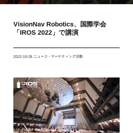
ット
ントロー
ボット
VNE35-
VNP15(VL)-07
(AMR)
ルシステ
コント
66
ム)
ロール
VNK 15
システ
VisionNav Robotics、国際学会
VNP20(VL)-07
ム)
「IROS 2022」で講演
VNE40-
RCS(ロ
66
VNK 15
ボットコ
ントロー
ニュース - マーケティング活動
2022-10-28
ルシステ
ム)
VNKQ20