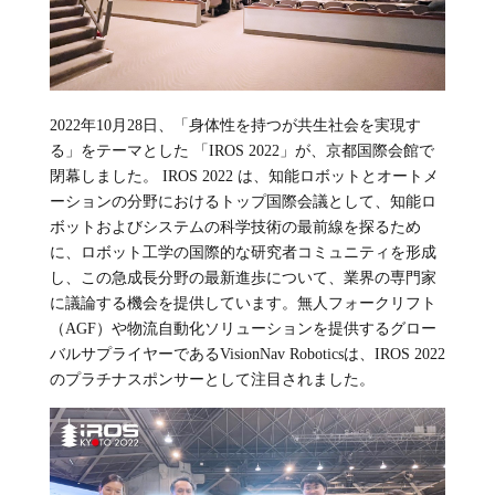
2022
年
10
月
28
日、「身体性を持つ
が共生社会を実現す
る」をテーマとした 「
IROS 2022
」が、京都国際会館で
閉幕しました。
IROS 2022
は、知能ロボットとオートメ
ーションの分野におけるトップ国際会議として、知能ロ
ボットおよびシステムの科学技術の最前線を探るため
に、ロボット工学の国際的な研究者コミュニティを形成
し、この急成長分野の最新進歩について、業界の専門家
に議論する機会を提供しています。無人フォークリフト
（
AGF
）や物流自動化ソリューションを提供するグロー
バルサプライヤーである
VisionNav Robotics
は、
IROS 2022
のプラチナスポンサーとして注目されました。