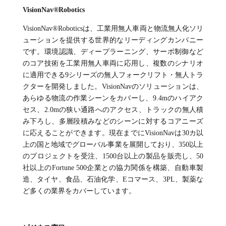
VisionNav®Robotics
VisionNav®Roboticsは、工業用無人車両と物流無人化ソリ
ューションを提供する世界的なリーディングカンパニー
です。環境認識、ディープラーニング、サーボ制御など
のコア技術を工業用無人車両に応用し、複数のシナリオ
に適用できる9シリーズの無人フォークリフト・無人トラ
クターを開発しました。VisionNavのソリューションは、
あらゆる物流の作業シーンをカバーし、9.4mのハイアク
セス、2.0mの狭い通路へのアクセス、トラックの無人積
み下ろし、多層段積みなどのシーンに対するコアニーズ
に応えることができます。現在までにVisionNavは30カ以
上の国と地域でグローバル事業を展開しており、350以上
のプロジェクトを受注、1500台以上の製品を販売し、50
社以上のFortune 500企業との協力関係を構築、自動車製
造、タイヤ、食品、石油化学、Eコマース、3PL、製薬な
ど多くの業界をカバーしています。