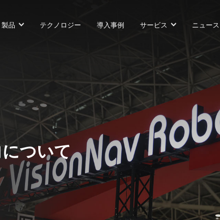
製品
テクノロジー
導入事例
サービス
ニュース
カウンターバランス型AGF
SLIM型AGF
無人トラクター
向について
VNP 30
VNSL 14
VNQ 40
VNP 30
VNSL 14
VNQ 40
VNP15(VL)-66
VNST20
VNQ 60