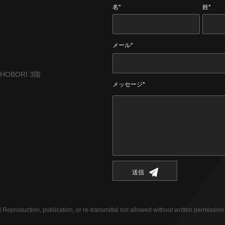
名*
姓*
メール*
CHOBORI 3階
メッセージ*
送信
eproduction, publication, or re-transmittal not allowed without written permission