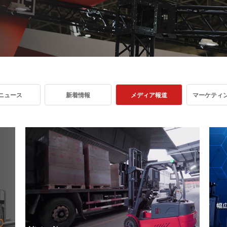
VNP20(VL)-66
VNST20(VL)-66
VNQ 50
自律走行搬送ロボット
RCS(ロボットコ
VNP15(VL)-07
(AMR)
ルシステム)
VNP20(VL)-07
ニュース
新着情報
メディア報道
マーケティ
RCS(ロボット
VNK 15
ールシステ
RCS(ロボットコ
VNK 15
ルシステム)
VNKQ20