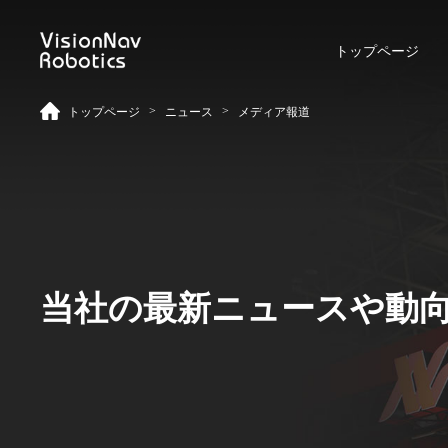
トップページ
>
>
トップページ
ニュース
メディア報道
リーチ型AGF
屋外向けカウンターバラン
ス型AGF
当社の最新ニュースや動
VNR 14
VNE 20-66
VNR 14
VNE 20-66
VNR 16
VNE30-66