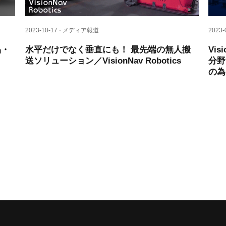
2023-10-17 · メディア報道
2023
品・
水平だけでなく垂直にも！ 最先端の無人搬
Vi
送ソリューション／VisionNav Robotics
分野
の為