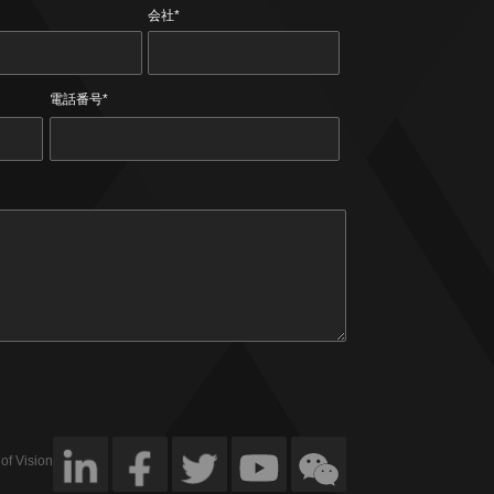
会社*
電話番号*
 of VisionNav.