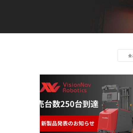
VNR 20
VNE35-66
VNE40-66
全