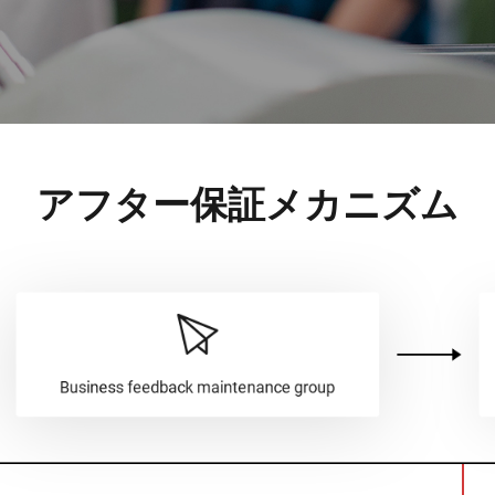
VNP20(VL)-66
VNST20(VL)-66
VNQ 50
自律走行搬送ロボット
RCS(ロボットコ
VNP15(VL)-07
(AMR)
ルシステム)
VNP20(VL)-07
アフター保証メカニズム
RCS(ロボット
VNK 15
ールシステ
RCS(ロボットコ
VNK 15
ルシステム)
VNKQ20