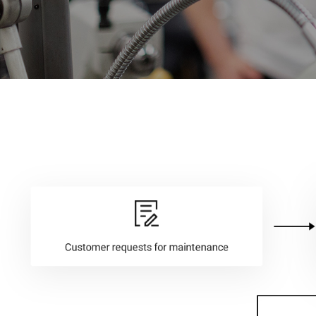
VNR 20
VNE35-66
VNE40-66