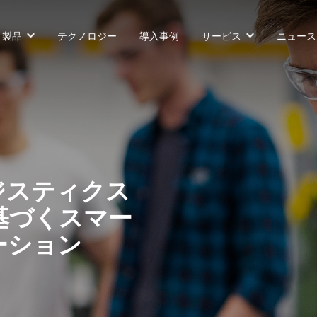
製品
テクノロジー
導入事例
サービス
ニュース
カウンターバランス型AGF
SLIM型AGF
無人トラクター
ジスティクス
基づくスマー
VNP 30
VNSL 14
VNQ 40
ーション
VNP 30
VNSL 14
VNQ 40
VNP15(VL)-66
VNST20
VNQ 60