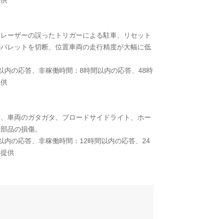
提供
、レーザーの誤ったトリガーによる駐車、リセット
がパレットを切断、位置車両の走行精度が大幅に低
以内の応答、非稼働時間：8時間以内の応答、48時
提供
御、車両のガタガタ、ブロードサイドライト、ホー
い部品の損傷。
以内の応答、非稼働時間：12時間以内の応答、24
の提供