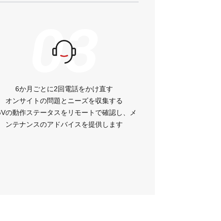
03
0
6か月ごとに2回電話をかけ直す
オンサイトトラブルシュ
オンサイトの問題とニーズを収集する
4時間の電話応答、48
GVの動作ステータスをリモートで確認し、メ
解決するオンサイトのVisi
ンテナンスのアドバイスを提供します