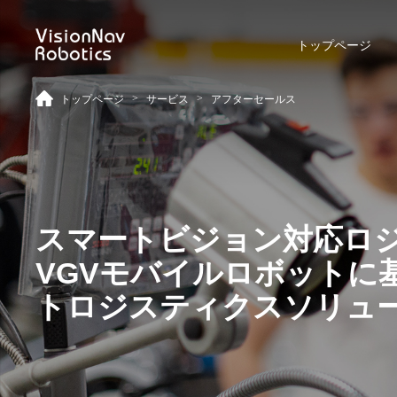
トップページ
>
>
トップページ
サービス
アフターセールス
リーチ型AGF
屋外向けカウンターバラン
ス型AGF
スマートビジョン対応ロ
VGVモバイルロボットに
VNR 14
VNE 20-66
トロジスティクスソリュ
VNR 14
VNE 20-66
VNR 16
VNE30-66