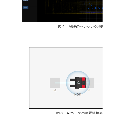
図４．AGFのセンシング地図
図６．RCS上での位置情報表示