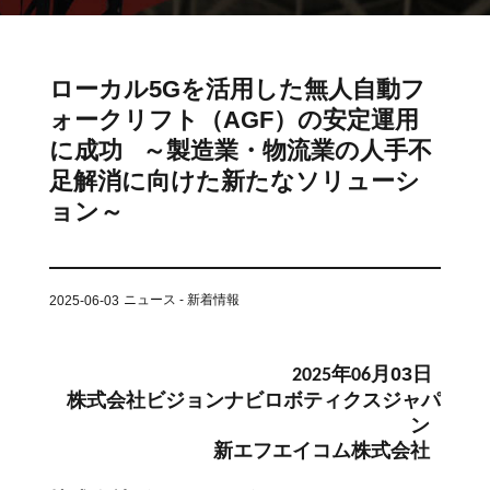
ット
VNE35-
VNP15(VL)-07
(AMR)
66
VNK 15
ローカル5Gを活用した無人自動フ
VNP20(VL)-07
ォークリフト（AGF）の安定運用
VNE40-
に成功 ～製造業・物流業の人手不
66
VNK 15
足解消に向けた新たなソリューシ
ョン～
VNKQ20
RCS(ロ
ボットコ
RCS(ロ
ニュース - 新着情報
2025-06-03
ントロー
ボット
ルシステ
コント
ム)
ロール
月
03
2025年06
日
システ
株式会社ビジョンナビロボティクスジャパ
ム)
ン
RCS(ロ
新エフエイコム株式会社
ボットコ