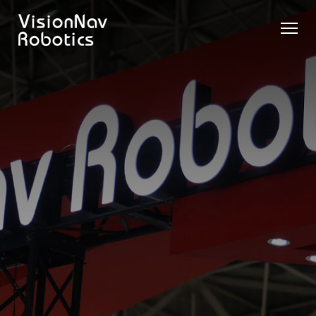
リーチ型
屋外向け
カウンタ
SLIM型
無人トラ
モデル選択
AGF
カウンタ
ーバラン
AGF
クター
に困ったら
ーバラン
ス型AGF
こちらへ
VNSL
ス型AGF
VNR 14
14
VNQ 40
モデル比較
VNE
VNP 30
お問い合わ
20-66
せ
VNR 14
VNSL 14
VNQ 40
VNP 30
VNE 20-
66
VNR 16
VNST20-
VNQ 60
VNP15(VL)-66
66
VNE30-
VNR 20
VNQ 50
66
VNP20(VL)-66
VNST20-
自律走行
SINGLE
搬送ロボ