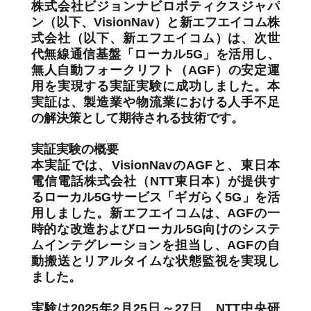
ントロー
株式会社ビジョンナビロボティクスジャパ
ルシステ
ン（以下、VisionNav）と新エフエイコム株
ム)
式会社（以下、新エフエイコム）は、次世
代無線通信基盤「ローカル5G」を活用し、
無人自動フォークリフト（AGF）の安定運
用を実現する実証実験に成功しました。本
実証は、製造業や物流業における人手不足
の解決策として期待される技術です。
実証実験の概要
本実証では、VisionNavのAGFと、東日本
電信電話株式会社（NTT東日本）が提供す
るローカル5Gサービス「ギガらく5G」を活
用しました。新エフエイコムは、AGFの一
時的な改造およびローカル5G向けのシステ
ムインテグレーションを担当し、AGFの自
動搬送とリアルタイムな状態監視を実現し
ました。
実験は2025年2月25日～27日、NTT中央研