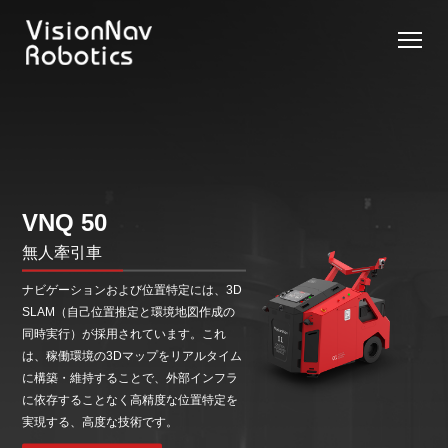
リーチ型
屋外向け
カウンタ
SLIM型
無人トラ
モデル選択
AGF
カウンタ
ーバラン
AGF
クター
に困ったら
ーバラン
ス型AGF
こちらへ
VNSL
ス型AGF
VNR 14
14
VNQ 40
モデル比較
VNE
VNP 30
お問い合わ
VNQ 50
20-66
せ
VNR 14
VNSL 14
VNQ 40
無人牽引車
VNP 30
VNE 20-
ナビゲーションおよび位置特定には、3D
66
SLAM（自己位置推定と環境地図作成の
VNR 16
VNST20-
VNQ 60
同時実行）が採用されています。これ
VNP15(VL)-66
66
は、稼働環境の3Dマップをリアルタイム
に構築・維持することで、外部インフラ
VNE30-
VNR 20
VNQ 50
に依存することなく高精度な位置特定を
66
VNP20(VL)-66
VNST20-
自律走行
実現する、高度な技術です。
SINGLE
搬送ロボ