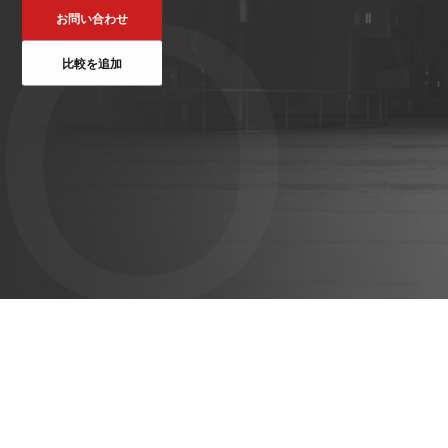
O
ット
お問い合わせ
VNE35-
VNP15(VL)-07
(AMR)
66
比較を追加
VNK 15
VNP20(VL)-07
VNE40-
66
VNK 15
VNKQ20
RCS(ロ
ボットコ
RCS(ロ
ントロー
ボット
ルシステ
コント
ム)
ロール
システ
ム)
RCS(ロ
ボットコ