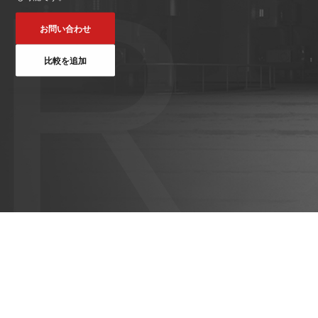
R
ット
VNE35-
VNP15(VL)-07
(AMR)
お問い合わせ
66
VNK 15
比較を追加
VNP20(VL)-07
VNE40-
66
VNK 15
VNKQ20
RCS(ロ
ボットコ
RCS(ロ
ントロー
ボット
ルシステ
コント
ム)
ロール
システ
ム)
RCS(ロ
ボットコ