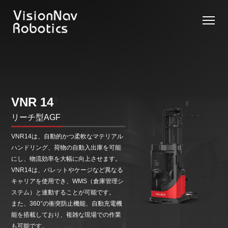
リーチ型
屋外向け
カウンタ
SLIM型
無人トラ
モデル選択
AGF
カウンタ
ーバラン
AGF
クター
に困ったら
ーバラン
ス型AGF
こちらへ
VNSL
ス型AGF
VNR 14
14
VNQ 40
モデル比較
VNR 14
VNE
VNP 30
お問い合わ
20-66
せ
リーチ型AGF
VNR 14
VNSL 14
VNQ 40
VNP 30
VNR14は、自動的かつ柔軟なマテリアル
VNE 20-
ハンドリング、荷物の自動入出庫を可能
66
にし、物流効率を大幅に向上させます。
VNR 16
VNST20-
VNQ 60
VNR14は、パレットやケージなど異なる
VNP15(VL)-66
66
キャリアを使用でき、WMS（倉庫管理シ
ステム）と連動することが可能です。
VNE30-
VNR 20
VNQ 50
また、360°の衝突防止機能、自動充電機
66
VNP20(VL)-66
VNST20-
自律走行
能を搭載しており、複雑な現場での作業
SINGLE
搬送ロボ
も可能です。