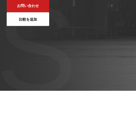
S
ット
ントロー
ボット
お問い合わせ
VNE35-
VNP15(VL)-07
(AMR)
ルシステ
コント
66
ム)
ロール
比較を追加
VNK 15
システ
VNP20(VL)-07
ム)
VNE40-
RCS(ロ
66
VNK 15
ボットコ
ントロー
ルシステ
ム)
VNKQ20