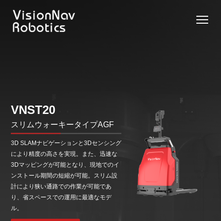
リーチ型
屋外向け
カウンタ
SLIM型
無人トラ
モデル選択
AGF
カウンタ
ーバラン
AGF
クター
に困ったら
ーバラン
ス型AGF
こちらへ
VNSL
ス型AGF
VNR 14
14
VNQ 40
モデル比較
VNE
VNP 30
お問い合わ
VNST20
20-66
せ
VNR 14
VNSL 14
VNQ 40
スリムウォーキータイプAGF
VNP 30
VNE 20-
3D SLAMナビゲーションと3Dセンシング
66
により精度の高さを実現。また、迅速な
VNR 16
VNST20
VNQ 60
3Dマッピングが可能となり、現地でのイ
VNP15(VL)-66
ンストール期間の短縮が可能。スリム設
計により狭い通路での作業が可能であ
VNE30-
VNR 20
VNST20(VL)-66
VNQ 50
り、省スペースでの運用に最適なモデ
66
VNP20(VL)-66
自律走行
RCS(ロ
ル。
搬送ロボ
ボットコ
RCS(ロ