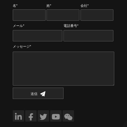
名*
姓*
会社*
メール*
電話番号*
メッセージ*
送信