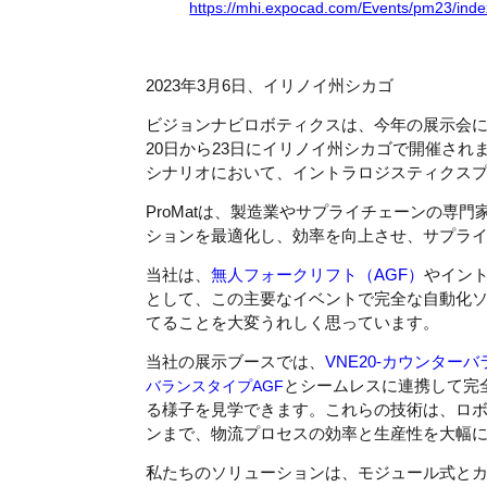
https://mhi.expocad.com/Events/pm23/inde
2023年3月6日、イリノイ州シカゴ
ビジョンナビロボティクスは、今年の展示会にPr
20日から23日にイリノイ州シカゴで開催さ
シナリオにおいて、イントラロジスティクス
ProMatは、製造業やサプライチェーンの専
ションを最適化し、効率を向上させ、サプラ
当社は、
無人フォークリフト
（
AG
F
）
やイン
として、この主要なイベントで完全な自動化
てることを大変うれしく思っています。
当社の展示ブースでは、
VNE20-カウンター
バランスタイプAGF
とシームレスに連携して完
る様子を見学できます。これらの技術は、ロボ
ンまで、物流プロセスの効率と生産性を大幅
私たちのソリューションは、モジュール式と