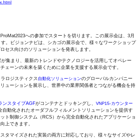
x.html
oMat2023への参加でスタートを切ります。この展示会は、3月
れます。ビジョンナビは、シカゴの展示会で、様々なワークショップ
プロセス向けのソリューションを発表します。
門家が集まり、最新のトレンドやテクノロジーを活用してオペレー
イチェーンの未来を築くために企業を支援する展示会です。
トラロジスティクス
自動化ソリューション
のグローバルカンパニー
ソリューションを展示し、世界中の業界関係者とつながる機会を持
バランスタイプAGF
がコンテナとドッキングし、
VNP15-カウンター
全自動化されたオーダフルフィルメントソリューションを提供す
ット制御システム（RCS）から完全自動化されたアプリケーショ
に向上できます。
カスタマイズされた実装の両方に対応しており、様々なサイズやレ