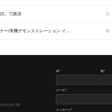
2022」で講演
次
第3回VisionNav Robotics Japan AGFセミナー/実機デモンストレーション イベント開催のお知らせ
前
名*
姓*
メール*
CHOBORI 3階
メッセージ*