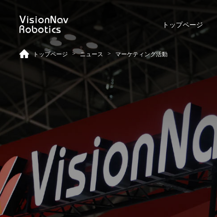
トップページ
>
>
トップページ
ニュース
マーケティング活動
リーチ型AGF
屋外向けカウンターバラン
ス型AGF
VNR 14
VNE 20-66
VNR 14
VNE 20-66
VNR 16
VNE30-66