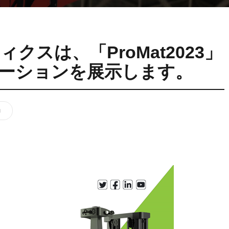
VNP20(VL)-66
VNST20(VL)-66
VNQ 50
自律走行搬送ロボット
RCS(ロボットコ
VNP15(VL)-07
(AMR)
ルシステム)
クスは、「ProMat2023」
VNP20(VL)-07
ーションを展示します。
RCS(ロボット
動
VNK 15
ールシステ
RCS(ロボットコ
VNK 15
ルシステム)
VNKQ20