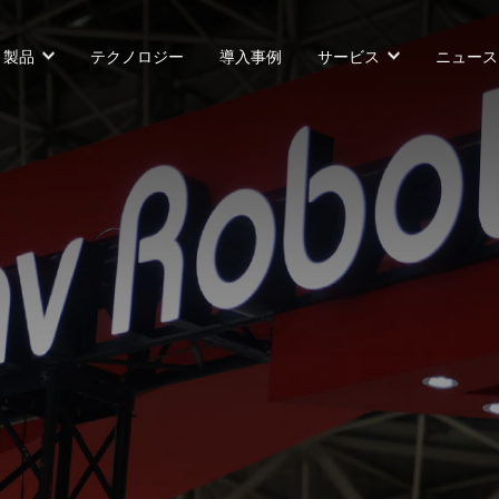
製品
テクノロジー
導入事例
サービス
ニュース
カウンターバランス型AGF
SLIM型AGF
無人トラクター
VNP 30
VNSL 14
VNQ 40
VNP 30
VNSL 14
VNQ 40
VNP15(VL)-66
VNST20
VNQ 60