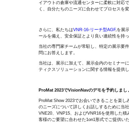
イアウトの倉庫や流通センターに柔軟に対応
く、自分たちのニーズに合わせてプロセスを
さらに、私たちは
VNR-16-リーチ
型
AG
F
,を展
ールを備え、安全保証とより良い連続性を持
当社の専門家チームが常駐し、特定の展示要
問にお答えします。
当社は、展示に加えて、展示会内のセミナー
ティクスソリューションに関する情報を提供
ProMat 2023でVisionNavのデモを予約しま
ProMat Show 2023でお会いできるこ
のニーズについて詳しくお話しするために当社の
VNE20、VNP15、およびVNR16を使用
客様のご要望に合わせた1on1形式でご提供い