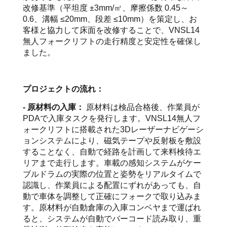
改修基準（平坦度 ±3mm/㎡、摩擦係数 0.45～
0.6、溝幅 ≤20mm、段差 ≤10mm）を策定し、お
客様と協力して床面を改修することで、VNSL14
無人フォークリフトの走行精度と安定性を確保し
ました。
プロジェクトの流れ：
- 原材料の入庫：
原材料は検品合格後、作業員が
PDAで入庫タスクを発行します。VNSL14無人フ
ォークリフトに搭載された3Dレーザーナビゲーシ
ョンシステムにより、磁気テープや反射板を敷設
することなく、自動で経路を計画して来料検待エ
リアまで走行します。車載の感知システムがケー
ブルドラムの実際の位置と姿勢をリアルタイムで
認識し、作業員による配置にずれがあっても、自
動で車体を調整して正確にフォークで取り込みま
す。原材料が自動倉庫の入庫コンベヤまで運ばれ
ると、システムが自動でバーコード読み取り、重