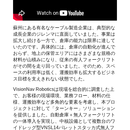
蘇州にある有名なケーブル製造企業は、典型的な
成長企業のジレンマに直面していました。事業は
拡大し続ける一方で、倉庫の能力は限界に達して
いたのです。具体的には、倉庫の自動化が進んで
おらず、地上の保管エリアにはさまざまな規格の
材料が山積みになり、従来の有人フォークリフト
がその間を走り回っていました。そのため、スペ
ースの利用率は低く、運搬効率も拡大するビジネ
ス目標を支えきれない状態でした。
VisionNav Roboticsは現場を総合的に調査した上
で、お客様の現場環境、業務フロー、材料の仕
様、運搬効率など多角的な要素を考慮し、本プロ
ジェクトに対して「ターンキー」ソリューション
を提供しました。自動倉庫＋無人フォークリフト
の一体導入を実現し、中核設備として複数台のワ
イドレッグ型VNSL14パレットスタッカ式無人フ