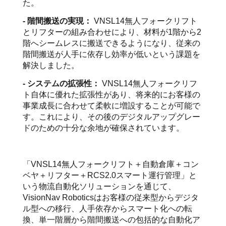
た。
- 階間搬送の実現：
VNSL14無人フォークリフト
とリフターの組み合わせにより、材料が1階から2
階へシームレスに搬送できるようになり、従来の
階間搬送が人手に依存し効率が低いという課題を
解決しました。
- システムの拡張性：
VNSL14無人フォークリフ
ト自体に優れた拡張性があり、将来的にお客様の
事業成長に合わせて柔軟に増設することが可能で
す。これにより、その後のデジタルアップグレー
ドのための十分な余地が確保されています。
「VNSL14無人フォークリフト＋自動倉庫＋コン
ベヤ＋リフター＋RCS2.0スマート運行管理」と
いう物流自動化ソリューションを通じて、
VisionNav Roboticsはお客様の従来型からデジタ
ル型への移行、人手依存からスマート化への転
換、単一階層から階間搬送への包括的な自動化ア