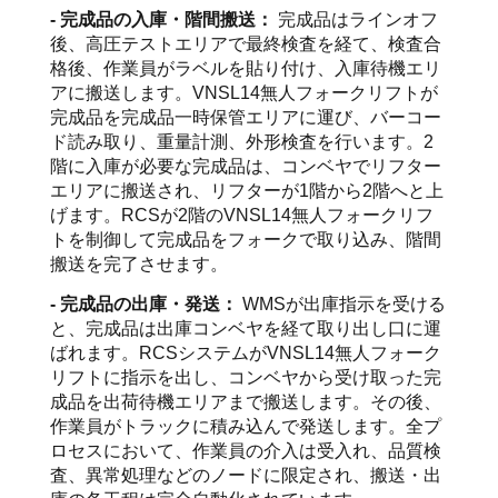
- 完成品の入庫・階間搬送：
完成品はラインオフ
後、高圧テストエリアで最終検査を経て、検査合
格後、作業員がラベルを貼り付け、入庫待機エリ
アに搬送します。VNSL14無人フォークリフトが
完成品を完成品一時保管エリアに運び、バーコー
ド読み取り、重量計測、外形検査を行います。2
階に入庫が必要な完成品は、コンベヤでリフター
エリアに搬送され、リフターが1階から2階へと上
げます。RCSが2階のVNSL14無人フォークリフ
トを制御して完成品をフォークで取り込み、階間
搬送を完了させます。
- 完成品の出庫・発送：
WMSが出庫指示を受ける
と、完成品は出庫コンベヤを経て取り出し口に運
ばれます。RCSシステムがVNSL14無人フォーク
リフトに指示を出し、コンベヤから受け取った完
成品を出荷待機エリアまで搬送します。その後、
作業員がトラックに積み込んで発送します。全プ
ロセスにおいて、作業員の介入は受入れ、品質検
査、異常処理などのノードに限定され、搬送・出