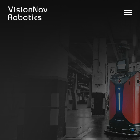
リーチ型
屋外向け
カウンタ
SLIM型
無人トラ
モデル選択
AGF
カウンタ
ーバラン
AGF
クター
に困ったら
ーバラン
ス型AGF
こちらへ
VNSL
ス型AGF
VNR 14
14
VNQ 40
モデル比較
VNE
VNP 30
お問い合わ
20-66
せ
VNR 14
VNSL 14
VNQ 40
VNP 30
VNE 20-
66
VNR 16
VNST20
VNQ 60
VNP15(VL)-66
VNE30-
VNR 20
VNST20(VL)-66
VNQ 50
66
VNP20(VL)-66
自律走行
RCS(ロ
搬送ロボ
ボットコ
RCS(ロ