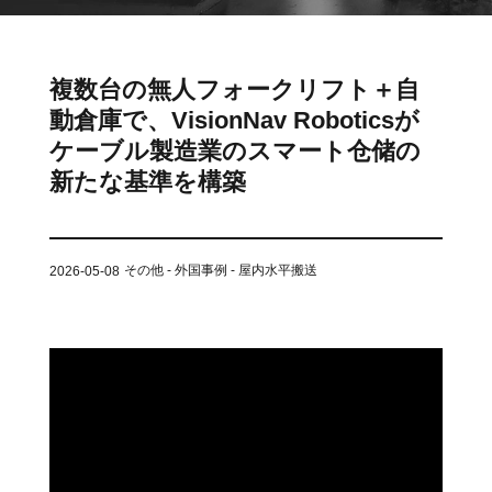
ット
ントロー
ボット
VNE35-
VNP15(VL)-07
(AMR)
ルシステ
コント
66
ム)
ロール
VNK 15
システ
複数台の無人フォークリフト＋自
VNP20(VL)-07
ム)
動倉庫で、VisionNav Roboticsが
VNE40-
RCS(ロ
ケーブル製造業のスマート仓储の
66
VNK 15
ボットコ
新たな基準を構築
ントロー
ルシステ
ム)
VNKQ20
その他 - 外国事例 - 屋内水平搬送
2026-05-08