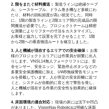
2. 階をまたぐ材料搬送：
製造ラインは絶縁ケーブ
ル、シースケーブル、ドラム巻き機など多岐にわ
たり、材料の回転頻度が高い状況でした。同時
に、1階の製造ラインと2階エリア間の完成品の階
間搬送が必要でした。プロジェクトチームは精密
な測量によりリフターの寸法をカスタマイズし、
お客様と協力して設置を完了させることで、1階
から2階への垂直物流ルートを確立しました。
3. 人と機械が混在するエリアでの安全確保：
お客
様のプロジェクトエリアには作業員が頻繁に出入
りします。VNSL14無人フォークリフトには、安
全センサー、安全エッジ、緊急停止ボタンなどの
多重安全保護機能に加え、UWB無線警告モジュー
ルを搭載しています。人が所定の安全距離に近づ
くと、システムが自動的に音と光で警告を発し、
人と機械が混在する作業の安全性を効果的に確保
します。
4. 床面環境の適合対応：
現場の床には沈下や凹凸
がありました。VisionNav Roboticsは明確な床面