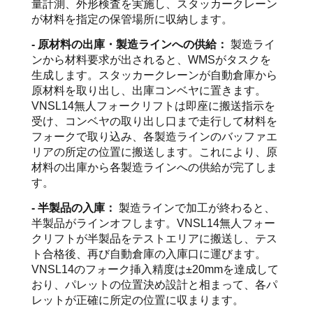
量計測、外形検査を実施し、スタッカークレーン
が材料を指定の保管場所に収納します。
- 原材料の出庫・製造ラインへの供給：
製造ライ
ンから材料要求が出されると、WMSがタスクを
生成します。スタッカークレーンが自動倉庫から
原材料を取り出し、出庫コンベヤに置きます。
VNSL14無人フォークリフトは即座に搬送指示を
受け、コンベヤの取り出し口まで走行して材料を
フォークで取り込み、各製造ラインのバッファエ
リアの所定の位置に搬送します。これにより、原
材料の出庫から各製造ラインへの供給が完了しま
す。
- 半製品の入庫：
製造ラインで加工が終わると、
半製品がラインオフします。VNSL14無人フォー
クリフトが半製品をテストエリアに搬送し、テス
ト合格後、再び自動倉庫の入庫口に運びます。
VNSL14のフォーク挿入精度は±20mmを達成して
おり、パレットの位置決め設計と相まって、各パ
レットが正確に所定の位置に収まります。